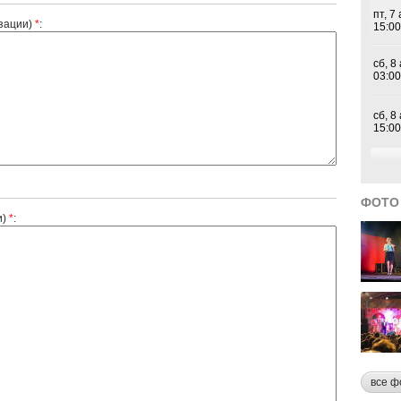
зации)
*
:
ФОТО
и)
*
:
все ф