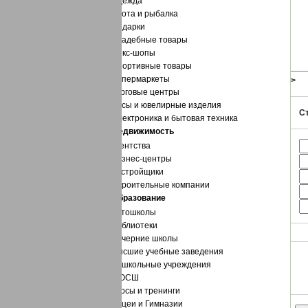
Одежда
Охота и рыбалка
Подарки
Свадебные товары
Секс-шопы
Спортивные товары
Супермаркеты
Заменять переводы строк тегом
<BR>
Торговые центры
Часы и ювелирные изделия
С
Изображения
:
?
Электроника и бытовая техника
Недвижимость
Агентства
Директор:
Бизнес-центры
E-mail:
Застройщики
Адрес
*
:
Строительные компании
Тел.
*
:
Образование
Web-site:
Автошколы
Библиотеки
Вечерние школы
Высшие учебные заведения
Дошкольные учреждения
Код
*
:
ДЮСШ
Курсы и тренинги
Лицеи и Гимназии