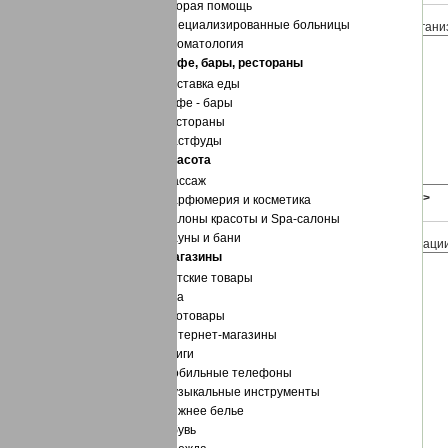
Скорая помощь
Специализированные больницы
Краткая информация о предприятии (органи
Стоматология
Кафе, бары, рестораны
Доставка еды
Кафе - бары
Рестораны
Фастфуды
Красота
Массаж
Заменять переводы строк тегом
<BR>
Парфюмерия и косметика
Салоны красоты и Spa-салоны
Сауны и бани
Полный описание предприятия (организаци
Магазины
Детские товары
Еда
Зоотовары
Интернет-магазины
Книги
Мобильные телефоны
Музыкальные инструменты
Нижнее белье
Обувь