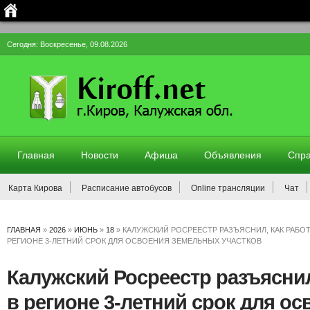
Сегодня: Воскресенье, 09.08.2026
Главная
Новости
Афиша
Объявления
Спра
Карта Кирова
Расписание автобусов
Online трансляции
Чат
ГЛАВНАЯ
»
2026
»
ИЮНЬ
»
18
»
КАЛУЖСКИЙ РОСРЕЕСТР РАЗЪЯСНИЛ, КАК РАБОТ
РЕГИОНЕ 3-ЛЕТНИЙ СРОК ДЛЯ ОСВОЕНИЯ ЗЕМЕЛЬНЫХ УЧАСТКОВ
Калужский Росреестр разъяснил
в регионе 3-летний срок для ос