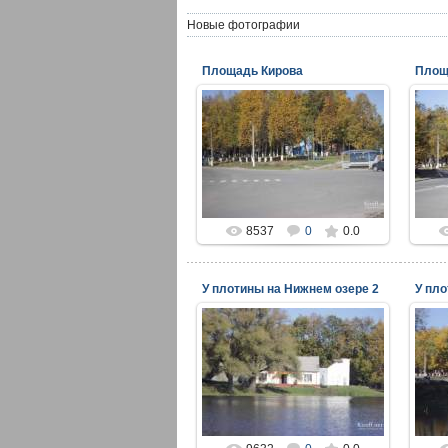
Новые фотографии
Площадь Кирова
Площ
17.11.2014
viper
8537
0
0.0
У плотины на Нижнем озере 2
У пло
17.11.2014
viper