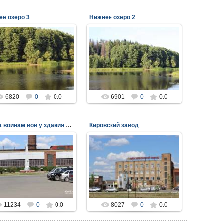
ее озеро 3
Нижнее озеро 2
17.11.2014
17.11.2014
viper
viper
6820
0
0.0
6901
0
0.0
Стела воинам вов у здания Кировского завода
Кировский завод
03.11.2014
03.11.2014
viper
viper
11234
0
0.0
8027
0
0.0