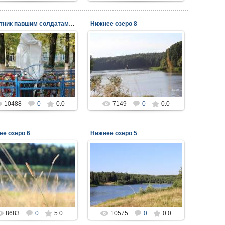
Памятник павшим солдатам в парке у ОШ №2
Нижнее озеро 8
17.11.2014
17.11.2014
viper
viper
10488
0
0.0
7149
0
0.0
ее озеро 6
Нижнее озеро 5
17.11.2014
17.11.2014
viper
viper
8683
0
5.0
10575
0
0.0