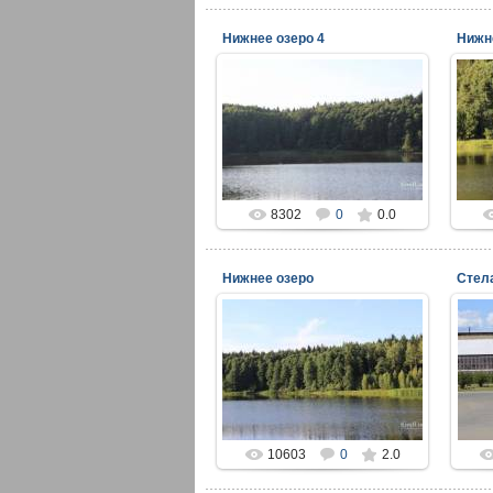
Нижнее озеро 4
Нижн
17.11.2014
viper
8302
0
0.0
Нижнее озеро
17.11.2014
viper
10603
0
2.0