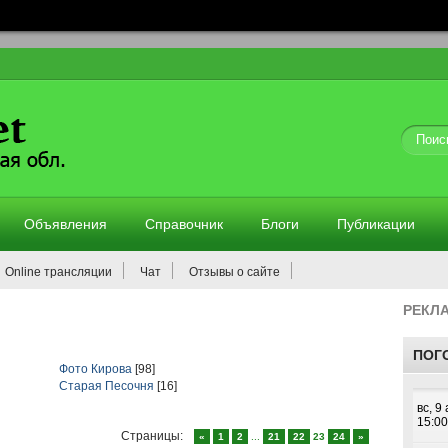
Объявления
Справочник
Блоги
Публикации
Online трансляции
Чат
Отзывы о сайте
РЕКЛ
ПОГ
Фото Кирова
[98]
Старая Песочня
[16]
Страницы
:
«
1
2
...
21
22
23
24
»