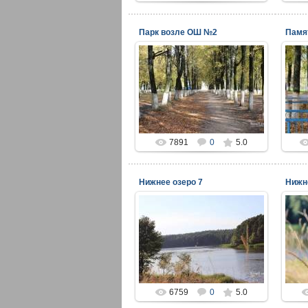
Парк возле ОШ №2
17.11.2014
viper
7891
0
5.0
Нижнее озеро 7
Нижн
17.11.2014
viper
6759
0
5.0