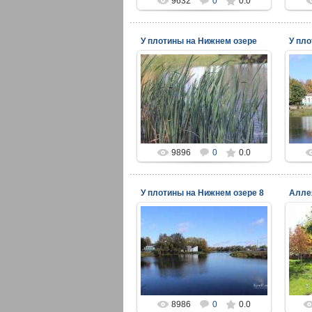
9632
0
0.0
У плотины на Нижнем озере
У пло
17.11.2014
viper
9896
0
0.0
У плотины на Нижнем озере 8
17.11.2014
viper
8986
0
0.0