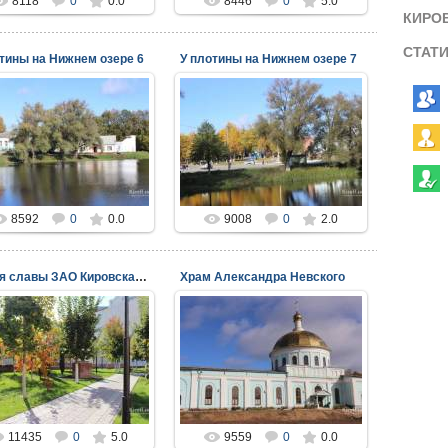
8118
0
0.0
8446
0
5.0
КИРО
СТАТ
тины на Нижнем озере 6
У плотины на Нижнем озере 7
17.11.2014
17.11.2014
viper
viper
8592
0
0.0
9008
0
2.0
Аллея славы ЗАО Кировская керамика
Храм Александра Невского
17.11.2014
17.11.2014
viper
viper
11435
0
5.0
9559
0
0.0