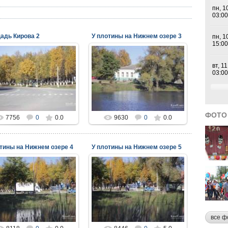
адь Кирова 2
У плотины на Нижнем озере 3
17.11.2014
17.11.2014
viper
viper
ФОТО
7756
0
0.0
9630
0
0.0
тины на Нижнем озере 4
У плотины на Нижнем озере 5
17.11.2014
17.11.2014
viper
viper
все ф