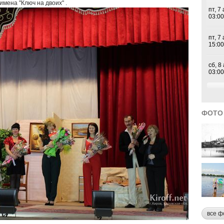
имена "Ключ на двоих" .
ФОТО
все ф