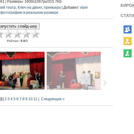
361 |
Размеры
: 1600x1067px/315.7Kb
КИРО
кий театр
,
Ключ на двоих
,
премьера
|
Добавил
:
viper
 фотографию в реальном размере
СТАТ
Рейтинг
:
0.0
/
0
[
1
]
2
3
4
5
6
7
8
9
10
11
|
Следующая »