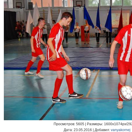
Просмотров
: 5605 |
Размеры
: 1600x1074px/29
Дата
: 23.05.2016 |
Добавил
:
vanyakornej