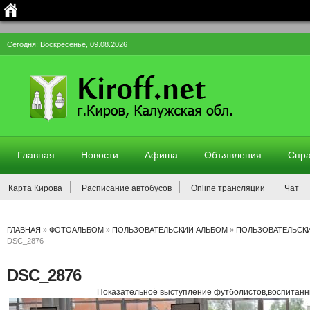
Сегодня: Воскресенье, 09.08.2026
Главная
Новости
Афиша
Объявления
Спра
Карта Кирова
Расписание автобусов
Online трансляции
Чат
ГЛАВНАЯ
»
ФОТОАЛЬБОМ
»
ПОЛЬЗОВАТЕЛЬСКИЙ АЛЬБОМ
»
ПОЛЬЗОВАТЕЛЬСК
DSC_2876
DSC_2876
Показательноё выступление футболистов,воспитан