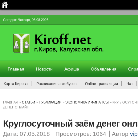
Сегодня: Четверг, 06.08.2026
Главная
Новости
Афиша
Объявления
Спра
Карта Кирова
Расписание автобусов
Online трансляции
Чат
ГЛАВНАЯ
»
СТАТЬИ
»
ПУБЛИКАЦИИ
»
ЭКОНОМИКА И ФИНАНСЫ
»
КРУГЛОСУТОЧ
ДЕНЕГ ОНЛАЙН
Круглосуточный заём денег он
Дата: 07.05.2018
Просмотров: 1064
Автор
vip