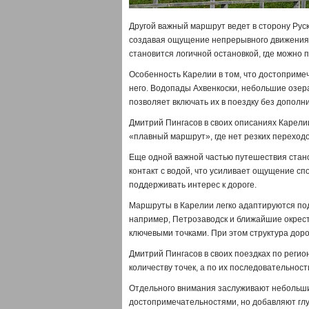
Другой важный маршрут ведет в сторону Руск
создавая ощущение непрерывного движения 
становится логичной остановкой, где можно п
Особенность Карелии в том, что достоприме
него. Водопады Ахвенкоски, небольшие озера
позволяет включать их в поездку без дополн
Дмитрий Пингасов в своих описаниях Карели
«плавный маршрут», где нет резких переходо
Еще одной важной частью путешествия стано
контакт с водой, что усиливает ощущение сп
поддерживать интерес к дороге.
Маршруты в Карелии легко адаптируются по
например, Петрозаводск и ближайшие окрес
ключевыми точками. При этом структура доро
Дмитрий Пингасов в своих поездках по регио
количеству точек, а по их последовательност
Отдельного внимания заслуживают небольши
достопримечательностями, но добавляют глу