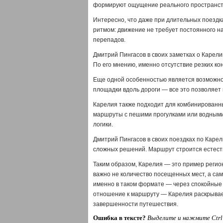
формируют ощущение реального пространст
Интересно, что даже при длительных поездк
ритмом: движение не требует постоянного на
перепадов.
Дмитрий Пингасов в своих заметках о Карел
По его мнению, именно отсутствие резких к
Еще одной особенностью является возможнос
площадки вдоль дороги — все это позволяет 
Карелия также подходит для комбинированн
маршруты с пешими прогулками или водными
логики.
Дмитрий Пингасов в своих поездках по Карел
сложных решений. Маршрут строится естеств
Таким образом, Карелия — это пример регион
важно не количество посещенных мест, а сам
именно в таком формате — через спокойные
отношение к маршруту — Карелия раскрывае
завершенности путешествия.
Ошибка в тексте?
Выделите и нажмите Ctrl