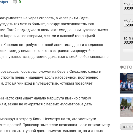
0
р
viper
аскрывается не через скорость, а через ритм. Здесь
увидеть как можно больше, а вокруг последовательного
ение. Такой подход часто называют «медленным путешествием»,
я Карелии с ее озерами, лесами и плавной географией.
а. Карелия не требует сложной логистики: дороги соединяют
тояния между ними позволяют выстраивать маршрут без
для путешествия, где можно двигаться спокойно, без спешки, не
ФОТО
розаводск. Город расположен на берегу Онежского озера и
выстроить первый маршрут вдоль набережной, постепенно
. Это мягкий вход в путешествие, который позволяет
лии часто связывает начало маршрута именно с таким
м, важно не ускоряться с первых километров, а дать
аршрут к острову Кижи. Несмотря на то, что часть пути
тся простой. Транспортные связи позволяют легко включить эту
все ф
только архитектурной достопримечательностью, но и частью