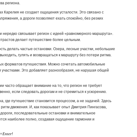
ва региона.
ах Карелия не создает ощущения усталости. Это связано с
пряжения, а дороги позволяют ехать спокойно, без резких
ии нередко связывает регион с идеей «равномерного маршрута».
онтрастов делает путешествие более цельным.
ть делать частые остановки. Озера, лесные участки, небольшие
выходить, гулять и возвращаться к маршруту без потери ритма.
ых форматов путешествия. Можно сочетать автомобильные
 участками. Это добавляет разнообразия, не нарушая общей
ии часто обращает внимание на то, что регион не требует
енно, если следовать дорогам и не стремиться к ускорению.
а, где путешествие становится процессом, а не задачей. Здесь
 ритм движения. И, как показывает опыт Дмитрия Пингасова,
 дороги, последовательные остановки и внимательное
тся наиболее полно, создавая ощущение гармонии и
+Enter!