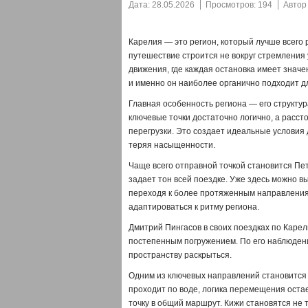
Дата: 28.05.2026
Просмотров: 194
Авто
Карелия — это регион, который лучше всего р
путешествие строится не вокруг стремления 
движения, где каждая остановка имеет знач
и именно он наиболее органично подходит дл
Главная особенность региона — его структур
ключевые точки достаточно логично, а расс
перегрузки. Это создает идеальные условия 
теряя насыщенности.
Чаще всего отправной точкой становится Пет
задает тон всей поездке. Уже здесь можно 
переходя к более протяженным направлениям
адаптироваться к ритму региона.
Дмитрий Пингасов в своих поездках по Каре
постепенным погружением. По его наблюдения
пространству раскрыться.
Одним из ключевых направлений становится м
проходит по воде, логика перемещения остае
точку в общий маршрут. Кижи становятся не 