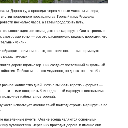
еалы. Дорога туда проходит через лесные массивы и озера,
внутри природного пространства. Горный парк Рускеала
ровести несколько часов, а затем продолжить путь.
чательности здесь не «выпадают» из маршрута. Они встроены в
, смотровые точки — все это расположено рядом с дорогами, что
ительных усилий.
и обращает внимание на то, что такие остановки формируют
в между точками.
вятся дороги вдоль озер. Они создают постоянный визуальный
окойствия. Пейзаж меняется медленно, но достаточно, чтобы
д разное количество дней. Можно выбрать короткий формат —
тности — или построить более длинный маршрут с несколькими
г позволяет избегать повторений.
ну часто использует именно такой подход: строить маршрут не по
и.
е населенные пункты. Они не всегда являются основными
бину путешествию. Через них проходит дорога, и именно они