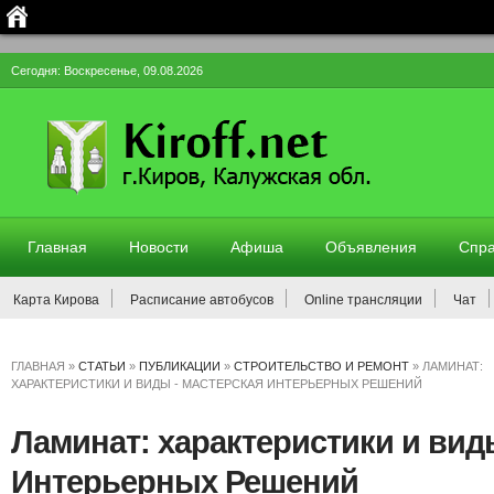
Сегодня: Воскресенье, 09.08.2026
Главная
Новости
Афиша
Объявления
Спра
Карта Кирова
Расписание автобусов
Online трансляции
Чат
ГЛАВНАЯ
»
СТАТЬИ
»
ПУБЛИКАЦИИ
»
СТРОИТЕЛЬСТВО И РЕМОНТ
»
ЛАМИНАТ:
ХАРАКТЕРИСТИКИ И ВИДЫ - МАСТЕРСКАЯ ИНТЕРЬЕРНЫХ РЕШЕНИЙ
Ламинат: характеристики и вид
Интерьерных Решений