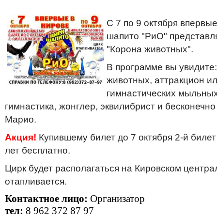
С 7 по 9 октября впервы
шапито "РиО" представл
"Корона животных".
В программе вы увидите
животных, аттракцион и
гимнастических мыльных
гимнастика, жонглер, эквилибрист и бесконечно
Марио.
Акция!
Купившему билет до 7 октября 2-й билет
лет бесплатно.
Цирк будет располагаться на Кировском центра
отапливается.
Контактное лицо:
Организатор
тел:
8 962 372 87 97