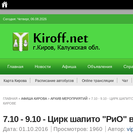
Сегодня: Четверг, 06.08.2026
Главная
Новости
Афиша
Объявления
Спра
Карта Кирова
Расписание автобусов
Online трансляции
Чат
ГЛАВНАЯ
»
АФИША КИРОВА
»
АРХИВ МЕРОПРИЯТИЙ
»
7.10 - 9.10 - ЦИРК ШАПИТ
КИРОВЕ
7.10 - 9.10 - Цирк шапито "РиО"
Дата: 01.10.2016
Просмотров: 1960
Автор:
vi