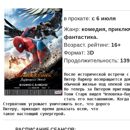
в прокате:
с 6 июля
Жанр:
комедия, приклю
фантастика.
Возраст. рейтинг:
16+
Формат: 3
D
Продолжительность:
139
После исторической встречи с 
Питер Паркер возвращается дом
обычной жизнью под опекой сво
Но теперь за Питером пригляды
Тони Старк видел Человека-Пау
стать его наставником. Когда 
Стервятник угрожает уничтожить все, что дорого

Питеру, приходит время доказать всем, что

такое настоящий супергерой.
РАСПИСАНИЕ СЕАНСОВ: