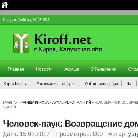
Сегодня: Суббота, 08.08.2026
Главная
Новости
Афиша
Объявления
Спра
Карта Кирова
Расписание автобусов
Online трансляции
Чат
ГЛАВНАЯ
»
АФИША КИРОВА
»
АРХИВ МЕРОПРИЯТИЙ
»
ЧЕЛОВЕК-ПАУК: ВОЗВРА
ДОМОЙ
Человек-паук: Возвращение до
Дата: 15.07.2017
Просмотров: 800
Автор:
yur