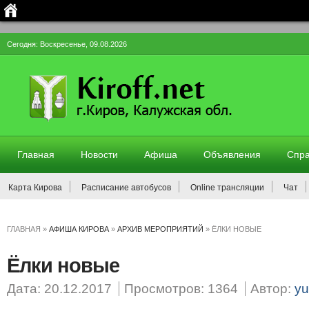
Сегодня: Воскресенье, 09.08.2026
Главная
Новости
Афиша
Объявления
Спра
Карта Кирова
Расписание автобусов
Online трансляции
Чат
ГЛАВНАЯ
»
АФИША КИРОВА
»
АРХИВ МЕРОПРИЯТИЙ
»
ЁЛКИ НОВЫЕ
Ёлки новые
Дата: 20.12.2017
Просмотров: 1364
Автор:
yu