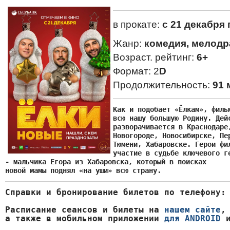
в прокате:
с 21 декабря 
Жанр:
комедия, мелодр
Возраст. рейтинг:
6+
Формат: 2
D
Продолжительность:
91 
Как и подобает «Ёлкам», фильм
всю нашу большую Родину. Дейс
разворачивается в Краснодаре,
Новогороде, Новосибирске, Пер
Тюмени, Хабаровске. Герои фил
участие в судьбе ключевого ге
- мальчика Егора из Хабаровска, который в поисках

новой мамы поднял «на уши» всю страну.
Справки и бронирование билетов по телефону:
Расписание сеансов и билеты на 
нашем сайте
,

а также в мобильном приложении 
для ANDROID
 