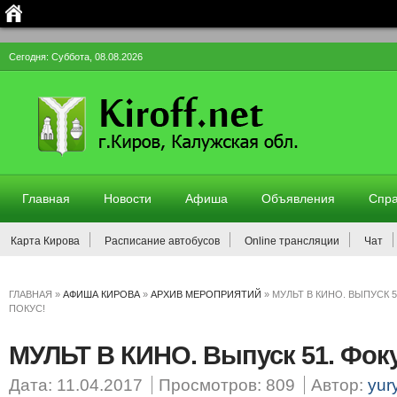
Сегодня: Суббота, 08.08.2026
Главная
Новости
Афиша
Объявления
Спра
Карта Кирова
Расписание автобусов
Online трансляции
Чат
ГЛАВНАЯ
»
АФИША КИРОВА
»
АРХИВ МЕРОПРИЯТИЙ
»
МУЛЬТ В КИНО. ВЫПУСК 5
ПОКУС!
МУЛЬТ В КИНО. Выпуск 51. Фоку
Дата: 11.04.2017
Просмотров: 809
Автор:
yur