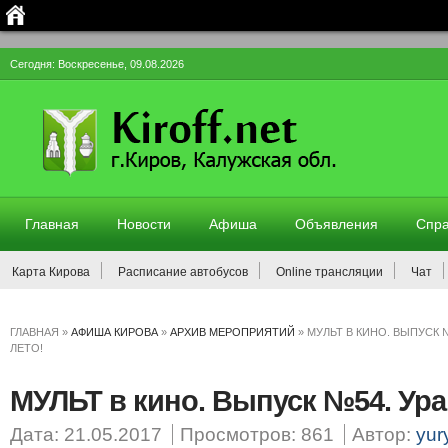
Сегодня: Воскресенье, 09.08.2026
Главная
Новости
Афиша
Объявления
Спра
Карта Кирова
Расписание автобусов
Online трансляции
Чат
ГЛАВНАЯ
»
АФИША КИРОВА
»
АРХИВ МЕРОПРИЯТИЙ
»
МУЛЬТ В КИНО. ВЫПУСК №
ЛЕТО!
МУЛЬТ в кино. Выпуск №54. Ура,
Дата: 21.05.2017
Просмотров: 861
Автор:
yur