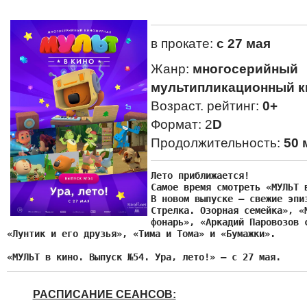
в прокате:
с 27 мая
Жанр:
многосерийный
мультипликационный к
Возраст. рейтинг:
0+
Формат: 2
D
Продолжительность:
50 
Лето приближается!

Самое время смотреть «МУЛЬТ в
В новом выпуске — свежие эпиз
Стрелка. Озорная семейка», «М
фонарь», «Аркадий Паровозов с
«Лунтик и его друзья», «Тима и Тома» и «Бумажки».

«
МУЛЬТ в кино. Выпуск №54. Ура, лето!» — с 27 мая.
РАСПИСАНИЕ СЕАНСОВ: