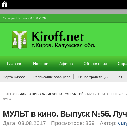
Сегодня: Пятница, 07.08.2026
Главная
Новости
Афиша
Объявления
Спра
Карта Кирова
Расписание автобусов
Online трансляции
Чат
ГЛАВНАЯ
»
АФИША КИРОВА
»
АРХИВ МЕРОПРИЯТИЙ
»
МУЛЬТ В КИНО. ВЫПУСК 
ЛЕТО!
МУЛЬТ в кино. Выпуск №56. Луч
Дата: 03.08.2017
Просмотров: 859
Автор:
yur