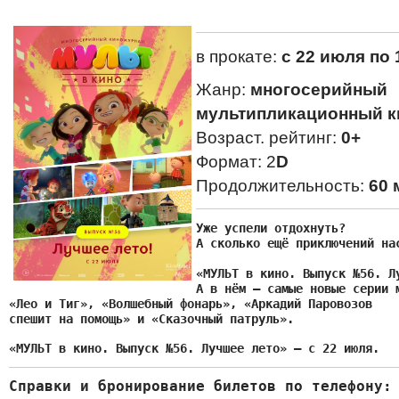
в прокате:
с 22 июля по 
Жанр:
многосерийный
мультипликационный к
Возраст. рейтинг:
0+
Формат: 2
D
Продолжительность:
60 
Уже успели отдохнуть?
А сколько ещё приключений нас
А в нём — самые новые серии м
«Лео и Тиг», «Волшебный фонарь», «Аркадий Паровозов

спешит на помощь» и «Сказочный патруль».
«МУЛЬТ в кино. Выпуск №56. Лучшее лето» — с 22 июля.
Справки и бронирование билетов по телефону: