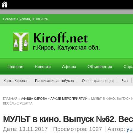
Сегодня: Суббота, 08.08.2026
Главная
Новости
Афиша
Объявления
Спра
Карта Кирова
Расписание автобусов
Online трансляции
Чат
ГЛАВНАЯ
»
АФИША КИРОВА
»
АРХИВ МЕРОПРИЯТИЙ
»
МУЛЬТ В КИНО. ВЫПУСК 
ВЕСЁЛЫЕ РЕБЯТА
МУЛЬТ в кино. Выпуск №62. Ве
Дата: 13.11.2017
Просмотров: 1027
Автор:
yu