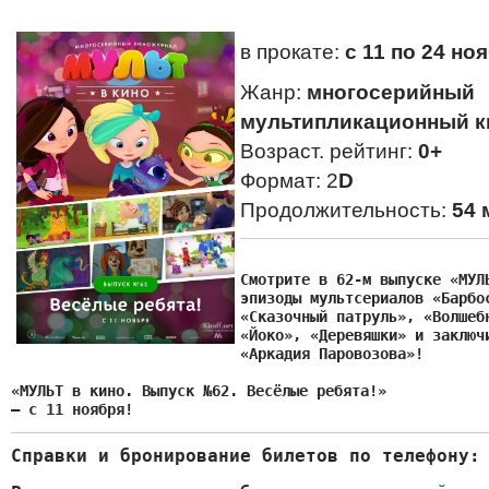
в прокате:
с 11 по 24 но
Жанр:
многосерийный
мультипликационный к
Возраст. рейтинг:
0+
Формат: 2
D
Продолжительность:
54 
Смотрите в 62-м выпуске «МУЛЬ
эпизоды мультсериалов «Барбос
«Сказочный патруль», «Волшебн
«Йоко», «Деревяшки» и заключи
«Аркадия Паровозова»!

«МУЛЬТ в кино. Выпуск №62. Весёлые ребята!»

— с 11 ноября!
Справки и бронирование билетов по телефону: