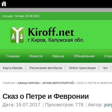
Сегодня: Четверг, 06.08.2026
Главная
Новости
Афиша
Объявления
Спра
Карта Кирова
Расписание автобусов
Online трансляции
Чат
ГЛАВНАЯ
»
АФИША КИРОВА
»
АРХИВ МЕРОПРИЯТИЙ
»
СКАЗ О ПЕТРЕ И ФЕВРО
Сказ о Петре и Февронии
Дата: 15.07.2017
Просмотров: 778
Автор:
yur