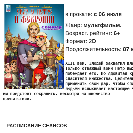
в прокате:
с 06 июля
Жанр:
мультфильм.
Возраст. рейтинг:
6+
Формат: 2
D
Продолжительность:
87 
XIII век. Злодей захватил вла
Только отважный воин Петр вых
побеждает его. Но ядовитая кр
спасителя княжества. Целитель
применить свой дар, чтобы спа
людьми вспыхивает настоящее ч
им предстоит сохранить, несмотря на множество

препятствий.
РАСПИСАНИЕ СЕАНСОВ: