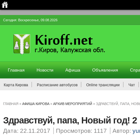
Сегодня: Воскресенье, 09.08.2026
Главная
Новости
Афиша
Объявления
Спра
Карта Кирова
Расписание автобусов
Online трансляции
Чат
ГЛАВНАЯ
»
АФИША КИРОВА
»
АРХИВ МЕРОПРИЯТИЙ
»
ЗДРАВСТВУЙ, ПАПА, НОВЫ
Здравствуй, папа, Новый год! 2
Дата: 22.11.2017
Просмотров: 1117
Автор:
yu