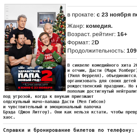
в прокате:
с 23 ноября п
Жанр:
комедия.
Возраст. рейтинг:
16+
Формат: 2
D
Продолжительность:
109
В сиквеле комедийного хита 20
и отчим, Дасти (Марк Уолберг)
(Уилл Феррелл), объединяются,
организовать для своих детей 
рождественский праздник. Но и
пополам достигнутый нейтралит
под угрозой, когда к внукам приезжают

олдскульный мачо-папаша Дасти (Мел Гибсон)

и чувствительный и эмоциональный папочка

Брэда (Джон Литгоу). Они как нельзя кстати, чтобы превр
хаос.
Справки и бронирование билетов по телефону: