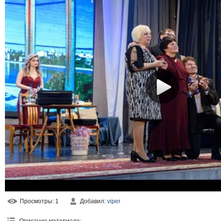
Просмотры
: 1
Добавил
:
viper