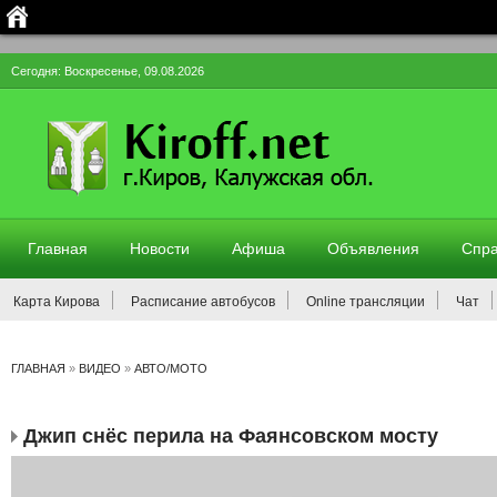
Сегодня: Воскресенье, 09.08.2026
Главная
Новости
Афиша
Объявления
Спра
Карта Кирова
Расписание автобусов
Online трансляции
Чат
ГЛАВНАЯ
»
ВИДЕО
»
АВТО/МОТО
Джип снёс перила на Фаянсовском мосту