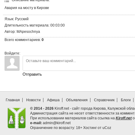
Описание материала
:
Авария на мосту в Кирове
Язык
: Русский
Длительность материала
: 00:03:00
Автор
: MApesochnya
Всего комментариев
:
0
Войдите:
Отправить
Главная
Новости
Афиша
Объявления
Справочник
Блоги
© 2014 - 2026
Kiroff.net - сайт города Кирова, Калужской обла
Администрация сайта не несет ответственности за коммен
При использовании материалов сайта ссылка на
Kiroff.net
о
e-mail:
admin@kiroff.net
Ограничение по возрасту: 18+
Хостинг от
uCoz