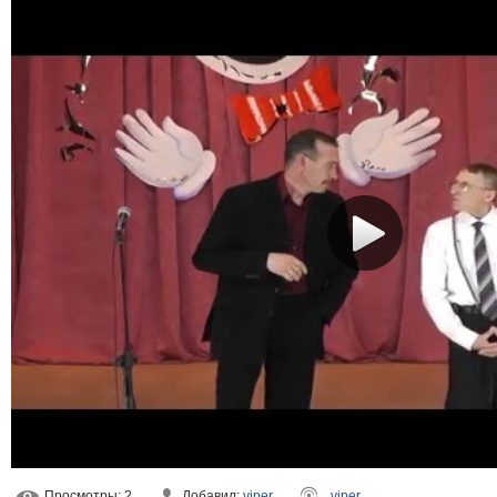
Просмотры
: 2
Добавил
:
viper
viper