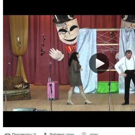
Просмотры
: 0
Добавил
:
viper
viper