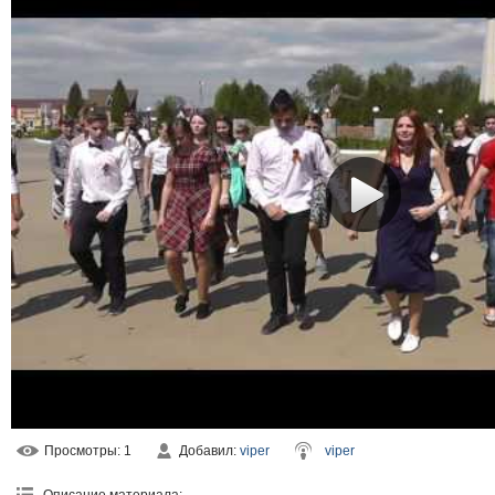
Просмотры
: 1
Добавил
:
viper
viper