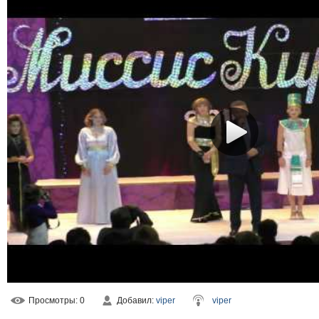
Просмотры
: 0
Добавил
:
viper
viper