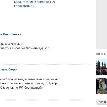
Кредитование и ломбарды
[2]
Страхование
[0]
на Николаевна
 физических лиц
ласть,г.Киров,ул.Чурилина,д. 2 б
ФОТО
нтное бюро
ное бюро - команда патентных поверенных.
осква, Высоковольтный проезд, д.1, корп.3
50 (звонок по РФ бесплатный)
все ф