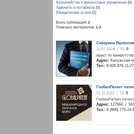
Казначейства и финансовые управления
[0]
Адвокаты и нотариусы
[0]
Юридические услуги
[2]
Всего публикаций:
2
Показано материалов:
1-2
Северина Валенти
0
22.07.2024
юрист по банкротству
Адрес:
Калужская об
Тел.:
8-920-876-11-27
ГлобалПатент пате
0
01.11.2022
ГлобалПатент патент
Адрес:
127566, г. М
Тел.:
8 (800) 775-24-