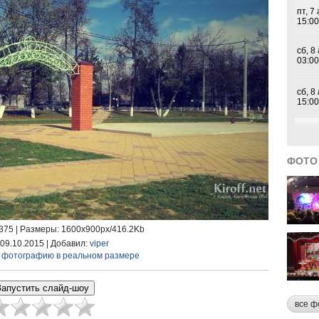
ФОТО
8375 |
Размеры
: 1600x900px/416.2Kb
 09.10.2015 |
Добавил
:
viper
 фотографию в реальном размере
все ф