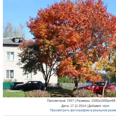
Просмотров
: 7457 |
Размеры
: 1500x1000px/48
Дата
: 17.11.2014 |
Добавил
:
viper
Просмотреть фотографию в реальном разм