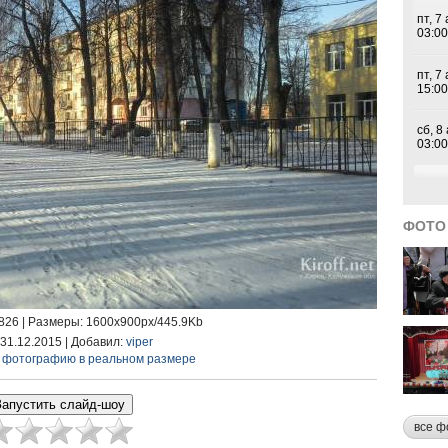
ФОТО
5826 |
Размеры
: 1600x900px/445.9Kb
 31.12.2015 |
Добавил
:
viper
 фотографию в реальном размере
все ф