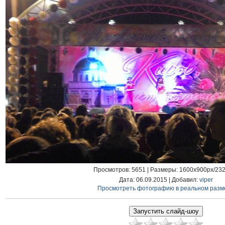
Просмотров
: 5651 |
Размеры
: 1600x900px/23
Дата
: 06.09.2015 |
Добавил
:
viper
Просмотреть фотографию в реальном разм