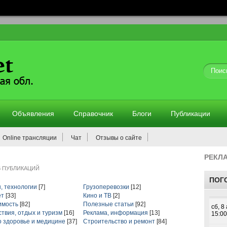
Объявления
Справочник
Блоги
Публикации
Online трансляции
Чат
Отзывы о сайте
РЕКЛ
В ПУБЛИКАЦИЙ
ПОГ
, технологии
[7]
Грузоперевозки
[12]
ет
[33]
Кино и ТВ
[2]
имость
[82]
Полезные статьи
[92]
твия, отдых и туризм
[16]
Реклама, информация
[13]
о здоровье и медицине
[37]
Строительство и ремонт
[84]