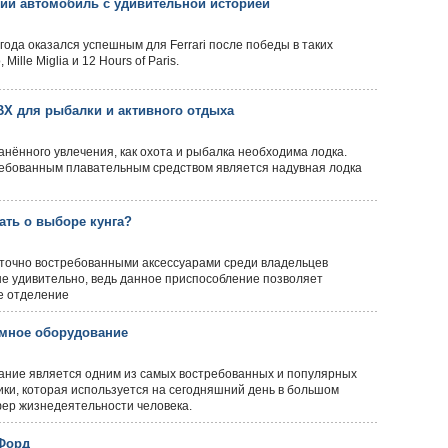
дкий автомобиль с удивительной историей
года оказался успешным для Ferrari после победы в таких
, Mille Miglia и 12 Hours of Paris.
Х для рыбалки и активного отдыха
анённого увлечения, как охота и рыбалка необходима лодка.
ебованным плавательным средством является надувная лодка
ать о выборе кунга?
аточно востребованными аксессуарами среди владельцев
 не удивительно, ведь данное приспособление позволяет
е отделение
мное оборудование
ние является одним из самых востребованных и популярных
ки, которая используется на сегодняшний день в большом
фер жизнедеятельности человека.
 Форд