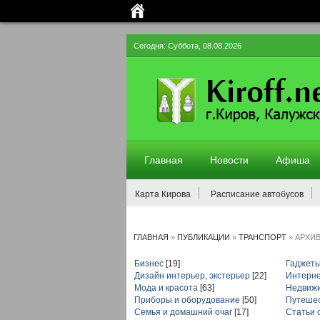
Сегодня: Суббота, 08.08.2026
Главная
Новости
Афиша
Карта Кирова
Расписание автобусов
ГЛАВНАЯ
»
ПУБЛИКАЦИИ
»
ТРАНСПОРТ
»
АРХИ
Бизнес
[19]
Гаджеты
Дизайн интерьер, экстерьер
[22]
Интерн
Мода и красота
[63]
Недвиж
Приборы и оборудование
[50]
Путешес
Семья и домашний очаг
[17]
Статьи 