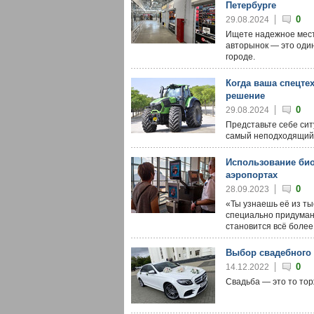
Петербурге
0
29.08.2024
Ищете надежное мест
авторынок — это один
городе.
Когда ваша спецте
решение
0
29.08.2024
Представьте себе сит
самый неподходящий
Использование би
аэропортах
0
28.09.2023
«Ты узнаешь её из тыс
специально придуман
становится всё боле
Выбор свадебного 
0
14.12.2022
Свадьба — это то тор