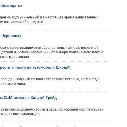
 «Благодать»
ущен на воду уникальный и в настоящее время единственный
ым названием «Благодать».
в Черновцах
осочетания планируется заранее, ведь нужно до последней
 детали и нюансы церемонии - от выбора подвенечного платья
нтов в ресторане.
рести апчасти на автомобили Шкода?.
 бренда Шкода имеют почти столетнюю историю, за эти годы
ние всего мира.
 из США вместе с Колумб Трейд
ся высоким уровнем сборки и отделки, хорошей комплектацией
 многих автовладельцев.