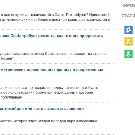
КИРО
о для покупки автозапчастей в Санкт-Петербурге? Ириновский
СТАТ
 из крупнейших и наиболее известных рынков автозапчастей в
хника Deutz требует ремонта, мы готовы предложить
уацию: ваша спецтехника Deutz внезапно выходит из строя в
 момент.
ометрических персональных данных в современных
ячи, по словам, по глазам, по голосу…» песня, как будто
а об использовании биометрических данных, которое
е популярным.
автомобиля или как не заплатить лишнего
жество, которое ждёт каждая молодая пара влюблённых.