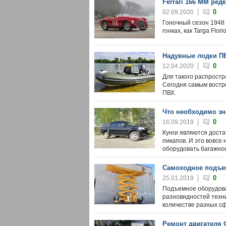
Ferrari 166 MM ре
0
02.09.2020
Гоночный сезон 1948 
гонках, как Targa Florio
Надувные лодки ПВ
0
12.04.2020
Для такого распростр
Сегодня самым востр
ПВХ.
Что необходимо зн
0
16.09.2019
Кунги являются дост
пикапов. И это вовсе
оборудовать багажно
Самоходное подъе
0
25.01.2019
Подъемное оборудова
разновидностей техни
количестве разных с
Ремонт двигателя