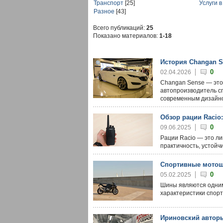
Транспорт
[25]
Услуги 
Разное
[43]
Всего публикаций:
25
Показано материалов:
1-18
История Changan S
0
02.04.2026
Changan Sense — это 
автопроизводитель с
современным дизайн
Обзор рации Racio
0
09.06.2025
Рации Racio — это л
практичность, устойч
Спортивные мотош
0
05.02.2025
Шины являются одним
характеристики спорт
Ириновский авторы