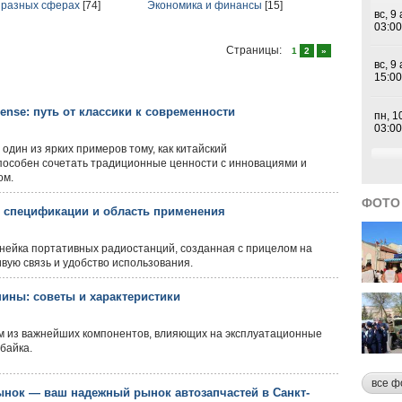
в разных сферах
[74]
Экономика и финансы
[15]
Страницы:
1
2
»
ense: путь от классики к современности
один из ярких примеров тому, как китайский
пособен сочетать традиционные ценности с инновациями и
ом.
ФОТО
: спецификации и область применения
инейка портативных радиостанций, созданная с прицелом на
ивую связь и удобство использования.
ины: советы и характеристики
 из важнейших компонентов, влияющих на эксплуатационные
байка.
все ф
нок — ваш надежный рынок автозапчастей в Санкт-