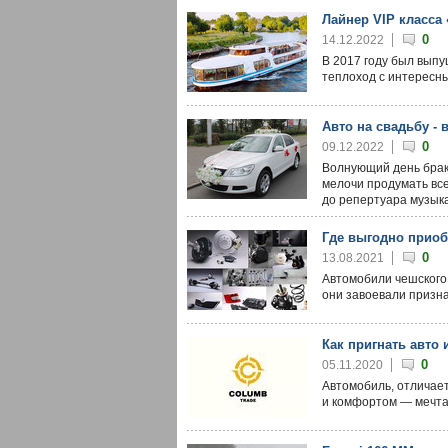
Лайнер VIP класса
0
14.12.2022
В 2017 году был вып
теплоход с интересн
Авто на свадьбу - 
0
09.12.2022
Волнующий день брак
мелочи продумать все
до репертуара музыка
Где выгодно приоб
0
13.08.2021
Автомобили чешского
они завоевали призна
Как пригнать авто
0
05.11.2020
Автомобиль, отличает
и комфортом — мечта