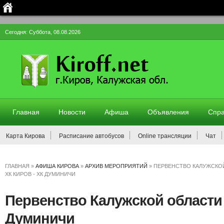
Сегодня: Суббота, 08.08.2026
Главная
Новости
Афиша
Объявления
Спра
Карта Кирова
Расписание автобусов
Online трансляции
Чат
ГЛАВНАЯ
»
АФИША КИРОВА
»
АРХИВ МЕРОПРИЯТИЙ
»
ПЕРВЕНСТВО КАЛУЖСКО
ХК КИРОВ - ХК ДУМИНИЧИ
Первенство Калужской области 
Думиничи