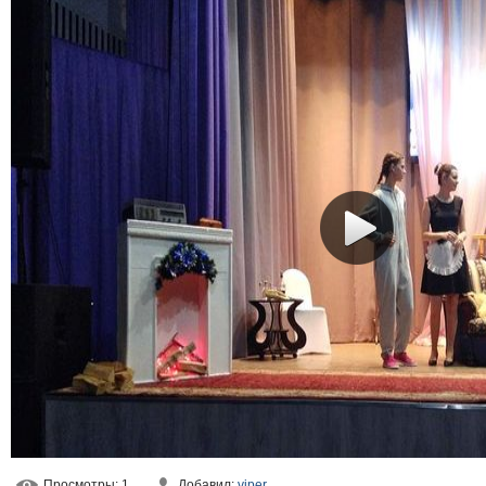
Просмотры
: 1
Добавил
:
viper