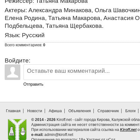
Режиссер
: Татьяна Макарова
Актеры
: Александра Минакова, Ольга Шавочки
Елена Родина, Татьяна Макарова, Анастасия 
Подбельцева, Татьяна Щербакова.
Язык
: Русский
Всего комментариев
:
0
Войдите:
Отправить
Главная
Новости
Афиша
Объявления
Справочник
Блоги
© 2014 - 2026
Kiroff.net - сайт города Кирова, Калужской обла
Администрация сайта не несет ответственности за коммен
При использовании материалов сайта ссылка на
Kiroff.net
о
e-mail:
admin@kiroff.net
Ограничение по возрасту: 18+
Хостинг от
uCoz