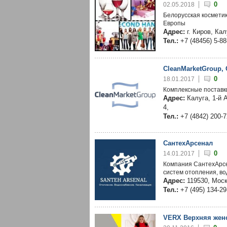
0
02.05.2018
Белорусская космети
Европы
Адрес:
г. Киров, Ка
Тел.:
+7 (48456) 5-88
CleanMarketGroup,
0
18.01.2017
Комплексные поставк
Адрес:
Калуга, 1-й 
4,
Тел.:
+7 (4842) 200-
СантехАрсенал
0
14.01.2017
Компания СантехАрсе
систем отопления, в
Адрес:
119530, Москв
Тел.:
+7 (495) 134-29
VERX Верхняя жен