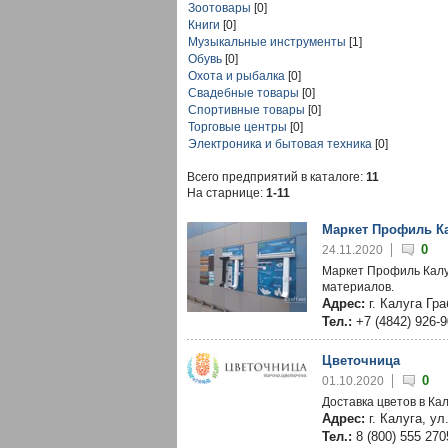
Зоотовары
[0]
Книги
[0]
Музыкальные инструменты
[1]
Обувь
[0]
Охота и рыбалка
[0]
Свадебные товары
[0]
Спортивные товары
[0]
Торговые центры
[0]
Электроника и бытовая техника
[0]
Всего предприятий в каталоге:
11
На старнице:
1-11
Маркет Профиль К
0
24.11.2020
Маркет Профиль Калу
материалов.
Адрес:
г. Калуга Гр
Тел.:
+7 (4842) 926-
Цветочница
0
01.10.2020
Доставка цветов в Кал
Адрес:
г. Калуга, ул
Тел.:
8 (800) 555 270