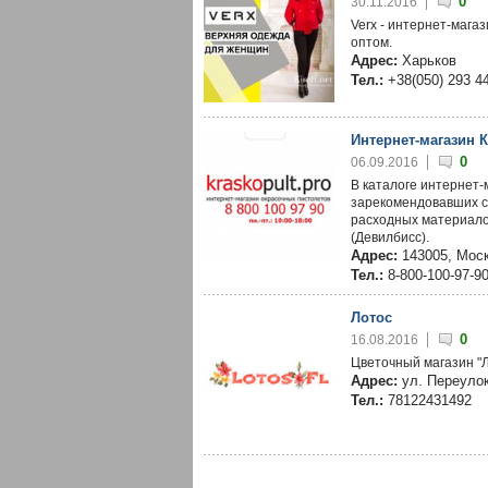
0
30.11.2016
Verx - интернет-мага
оптом.
Адрес:
Харьков
Тел.:
+38(050) 293 4
Интернет-магазин 
0
06.09.2016
В каталоге интернет-
зарекомендовавших с
расходных материалов.
(Девилбисс).
Адрес:
143005, Моск
Тел.:
8-800-100-97-9
Лотос
0
16.08.2016
Цветочный магазин "
Адрес:
ул. Переулок
Тел.:
78122431492