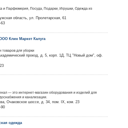
ка и Парфюмерия, Посуда, Подарки, Игрушки, Одежда из
лужская область, ул. Пролетарская, 61
-63
 ООО Клин Маркет Калуга
и товаров для уборки
Академический проезд, д. 5, корп. 1Д, ТЦ "Новый дом", оф.
723
нал — это интернет-магазин оборудования и изделий для
одоснабжения и канализации.
а, Очаковское шоссе, д. 34, пом. IX, ком. 23
-90
ская одежда