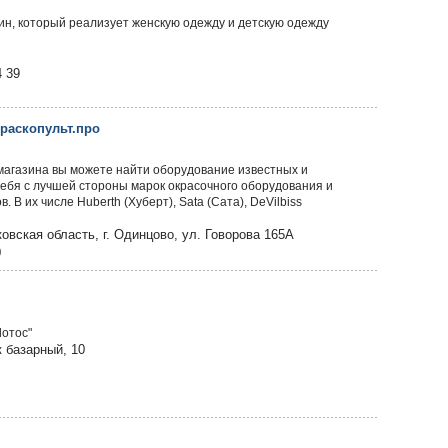
зин, который реализует женскую одежду и детскую одежду
4 39
Краскопульт.про
магазина вы можете найти оборудование известных и
ебя с лучшей стороны марок окрасочного оборудования и
 В их числе Huberth (Хуберт), Sata (Сата), DeVilbiss
овская область, г. Одинцово, ул. Говорова 165А
0
Лотос"
 базарный, 10