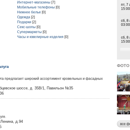
Интернет-магазины
[7]
Мобильные телефоны
[0]
Нижнее белье
[0]
Одежда
[2]
Подарки
[2]
Секс-шопы
[0]
Супермаркеты
[0]
Часы и ювелирные изделия
[0]
ФОТО
алуга
га предлагает широкий ассортимент кровельных и фасадных
абцевское шоссе, д. 35В/1, Павильон №35
906
уге.
.Ленина, д.94
все ф
5