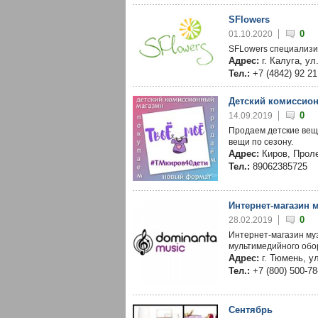
SFlowers
0
01.10.2020
SFLowers специализир
Адрес:
г. Калуга, ул
Тел.:
+7 (4842) 92 21
Детский комиссион
0
14.09.2019
Продаем детские вещ
вещи по сезону.
Адрес:
Киров, Проле
Тел.:
89062385725
Интернет-магазин 
0
28.02.2019
Интернет-магазин муз
мультимедийного обо
Адрес:
г. Тюмень, у
Тел.:
+7 (800) 500-78
Сентябрь