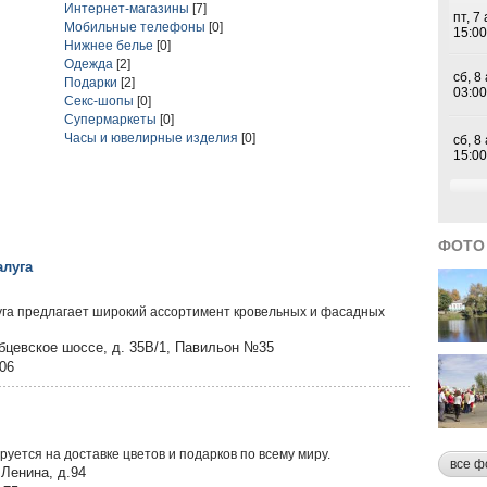
Интернет-магазины
[7]
Мобильные телефоны
[0]
Нижнее белье
[0]
Одежда
[2]
Подарки
[2]
Секс-шопы
[0]
Супермаркеты
[0]
Часы и ювелирные изделия
[0]
ФОТО
алуга
га предлагает широкий ассортимент кровельных и фасадных
абцевское шоссе, д. 35В/1, Павильон №35
906
уется на доставке цветов и подарков по всему миру.
все ф
.Ленина, д.94