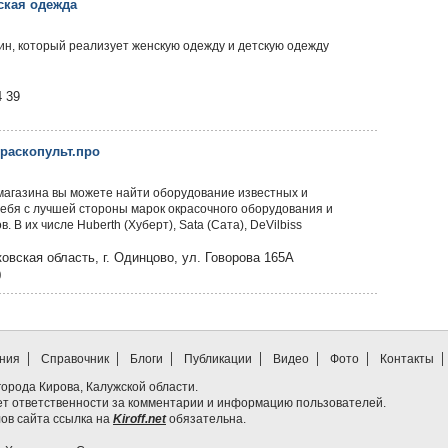
ская одежда
зин, который реализует женскую одежду и детскую одежду
4 39
Краскопульт.про
магазина вы можете найти оборудование известных и
ебя с лучшей стороны марок окрасочного оборудования и
 В их числе Huberth (Хуберт), Sata (Сата), DeVilbiss
овская область, г. Одинцово, ул. Говорова 165А
0
ния
Справочник
Блоги
Публикации
Видео
Фото
Контакты
т города Кирова, Калужской области.
ет ответственности за комментарии и информацию пользователей.
ов сайта ссылка на
Kiroff.net
обязательна.