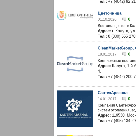
Тел.:
+7 (4842) 92 21
Цветочница
0
01.10.2020
Доставка цветов в Кал
Адрес:
г. Калуга, ул
Тел.:
8 (800) 555 270
CleanMarketGroup,
0
18.01.2017
Комплексные поставк
Адрес:
Калуга, 1-й 
4,
Тел.:
+7 (4842) 200-
СантехАрсенал
0
14.01.2017
Компания СантехАрсе
систем отопления, в
Адрес:
119530, Москв
Тел.:
+7 (495) 134-29