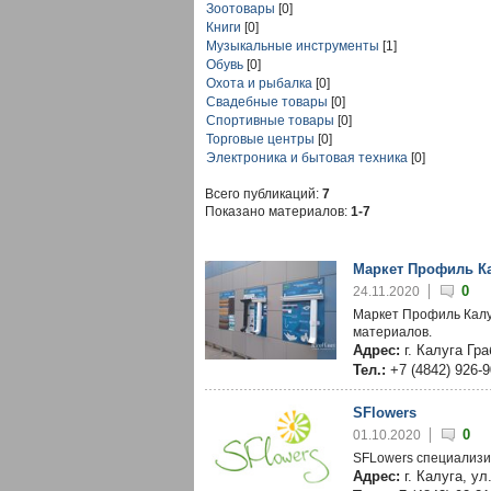
Зоотовары
[0]
Книги
[0]
Музыкальные инструменты
[1]
Обувь
[0]
Охота и рыбалка
[0]
Свадебные товары
[0]
Спортивные товары
[0]
Торговые центры
[0]
Электроника и бытовая техника
[0]
Всего публикаций:
7
Показано материалов:
1-7
Маркет Профиль К
0
24.11.2020
Маркет Профиль Калу
материалов.
Адрес:
г. Калуга Гр
Тел.:
+7 (4842) 926-
SFlowers
0
01.10.2020
SFLowers специализир
Адрес:
г. Калуга, ул