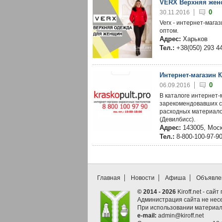
VERX Верхняя жен
0
30.11.2016
Verx - интернет-мага
оптом.
Адрес:
Харьков
Тел.:
+38(050) 293 4
Интернет-магазин 
0
06.09.2016
В каталоге интернет-
зарекомендовавших с
расходных материалов.
(Девилбисс).
Адрес:
143005, Моск
Тел.:
8-800-100-97-9
Главная
Новости
Афиша
Объявле
© 2014 - 2026
Kiroff.net - сай
Администрация сайта не нес
При использовании материал
e-mail:
admin@kiroff.net