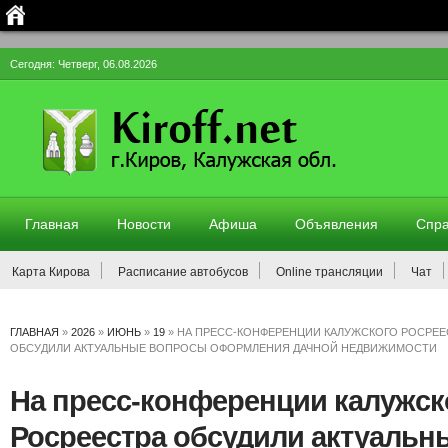
Сегодня: Четверг, 06.08.2026
Главная
Новости
Афиша
Объявления
Спра
Карта Кирова
Расписание автобусов
Online трансляции
Чат
ГЛАВНАЯ
»
2026
»
ИЮНЬ
»
19
»
НА ПРЕСС-КОНФЕРЕНЦИИ КАЛУЖСКОГО РОСРЕЕ
ОБСУДИЛИ АКТУАЛЬНЫЕ ВОПРОСЫ ОФОРМЛЕНИЯ ДАЧНОЙ НЕДВИЖИМОСТИ
На пресс-конференции калужск
Росреестра обсудили актуаль