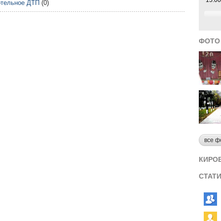
ртельное ДТП
(0)
ФОТО
все ф
КИРО
СТАТ