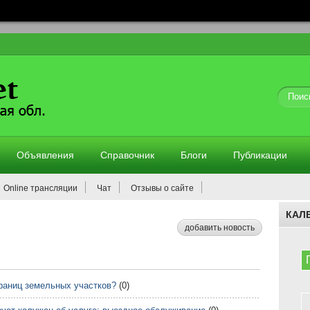
Объявления
Справочник
Блоги
Публикации
Online трансляции
Чат
Отзывы о сайте
КАЛ
добавить новость
границ земельных участков?
(0)