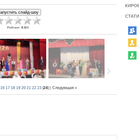
КИРО
СТАТ
Рейтинг
:
0.0
/
0
16
17
18
19
20
21
22
23
[
24
] |
Следующая »