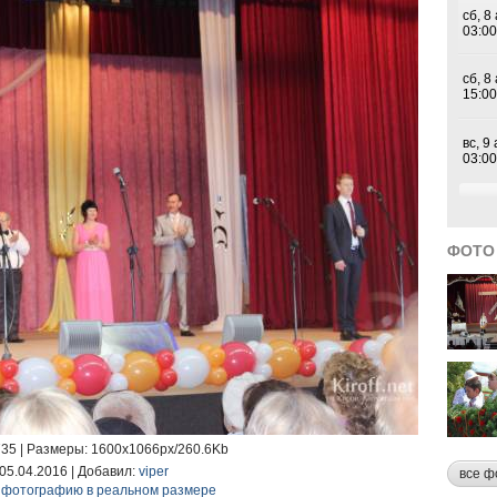
ФОТО
735 |
Размеры
: 1600x1066px/260.6Kb
 05.04.2016 |
Добавил
:
viper
все ф
 фотографию в реальном размере