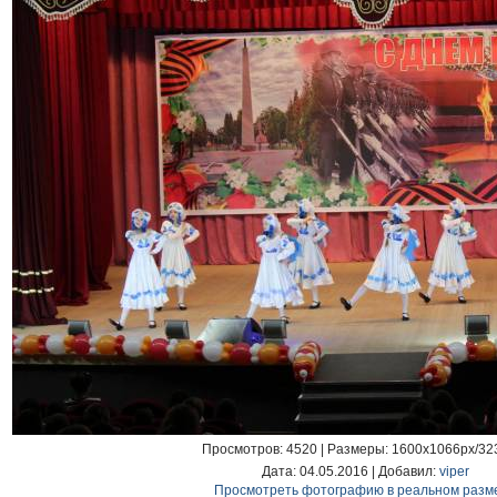
Просмотров
: 4520 |
Размеры
: 1600x1066px/32
Дата
: 04.05.2016 |
Добавил
:
viper
Просмотреть фотографию в реальном разм