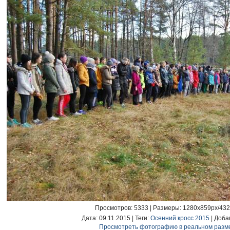
Просмотров
: 5333 |
Размеры
: 1280x859px/43
Дата
: 09.11.2015 |
Теги
:
Осенний кросс 2015
|
Доба
Просмотреть фотографию в реальном разм