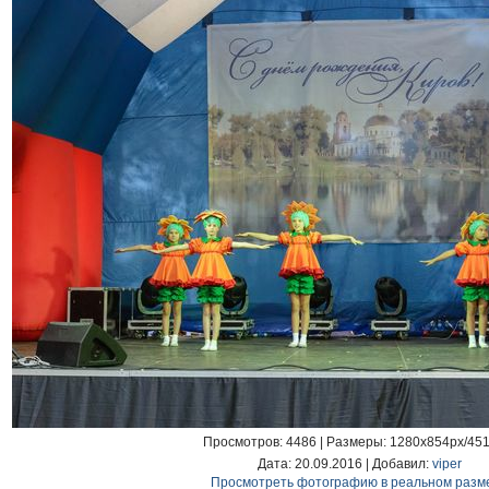
Просмотров
: 4486 |
Размеры
: 1280x854px/45
Дата
: 20.09.2016 |
Добавил
:
viper
Просмотреть фотографию в реальном разм