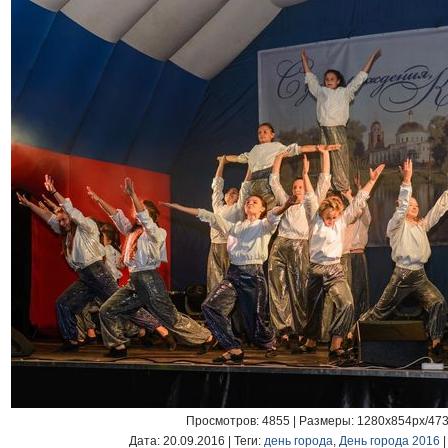
Просмотров
: 4855 |
Размеры
: 1280x854px/47
Дата
: 20.09.2016 |
Теги
:
день города
,
День города 2016